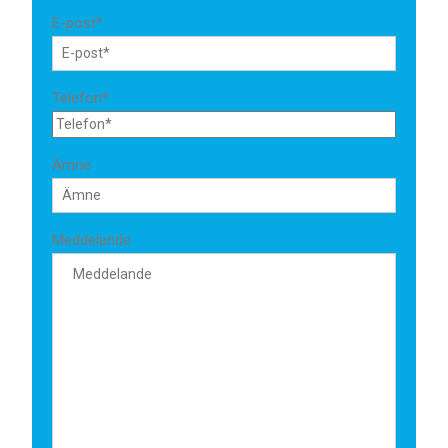
E-post*
Telefon*
Ämne
Meddelande