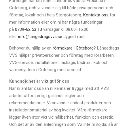
Företaget har sitt säte i Lindome/Västra Frölunda i
Göteborg, och vi vänder sig till både privatpersoner och
företag, lokalt och i hela Storgöteborg.
Kontakta oss
för
mer information eller om ni har några funderingar
på
0739-62 53 13
vardagar kl. 08.00–16.00
eller
info@langedragsvvs.se
dygnet runt.
Behöver du hjälp av en
rörmokare i Göteborg
? Långedrags
VVS hjälper privatpersoner och företag med rörarbeten,
VVS-service, installationer, läckage, badrum, kök och
värmesystem i Göteborg med omnejd.
Kundnöjdhet är viktigt för oss
När ni anlitar oss kan ni känna er trygga med att VVS
arbetet utförs enligt gällande regler och
rekommendationer. Vi använder endast produkter och
installationsmaterial av hög kvalitet. Våra rörmokare
lägger även stor vikt vid hållbarhet, funktion och estetik.
Och det är av den anledningen som “Är inte ni nöjda, så är